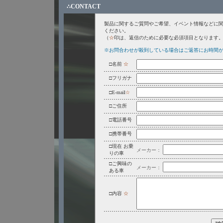
∴CONTACT
製品に関するご質問やご希望、イベント情報などに
ください。
（
☆
印は、返信のために必要な必須項目となります
※お問合わせが殺到している場合はご返答にお時間
□名前
☆
□フリガナ
□E-mai
l
☆
□ご住所
□電話番号
□携帯番号
□現在 お乗
メーカー：
りの車
□ご興味の
メーカー：
ある車
□内容
☆