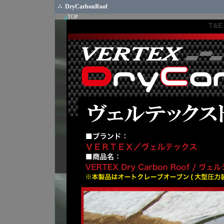
∴
DryCarbonRoof
>
TOP
T&E