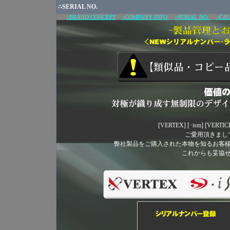
∴SERIAL NO.
>BRAND CONCEPT
>COMPANY INFO
>SERIAL NO.
>CA
[VERTEX] [･ism] [VE
ご愛用頂きまし
弊社製品をご購入された本物を知るお客
これからも妥協